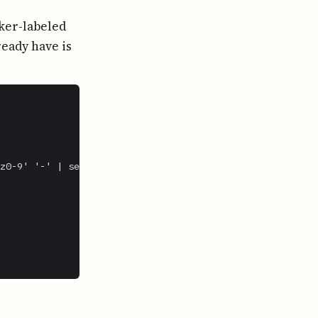
aker-labeled
ready have is
z0-9' '-' | sed 's/-*$//')
