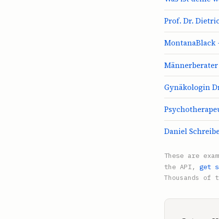
Prof. Dr. Diet
MontanaBlack –
Männerberater 
Gynäkologin Dr.
Psychotherapeu
Daniel Schreibe
These are exa
the API,
get s
Thousands of t