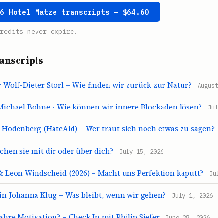
46 Hotel Matze transcripts — $64.60
redits never expire.
anscripts
 Wolf-Dieter Storl – Wie finden wir zurück zur Natur?
August
 Michael Bohne - Wie können wir innere Blockaden lösen?
Jul
Hodenberg (HateAid) – Wer traut sich noch etwas zu sagen?
achen sie mit dir oder über dich?
July 15, 2026
& Leon Windscheid (2026) – Macht uns Perfektion kaputt?
Ju
rin Johanna Klug – Was bleibt, wenn wir gehen?
July 1, 2026
ahre Motivation? – Check In mit Philip Siefer
June 28, 2026