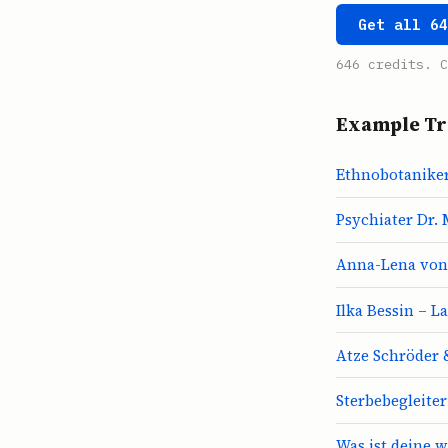
Get all 6
646 credits. C
Example Tr
Ethnobotaniker
Psychiater Dr.
Anna-Lena von 
Ilka Bessin – L
Atze Schröder 
Sterbebegleite
Was ist deine w