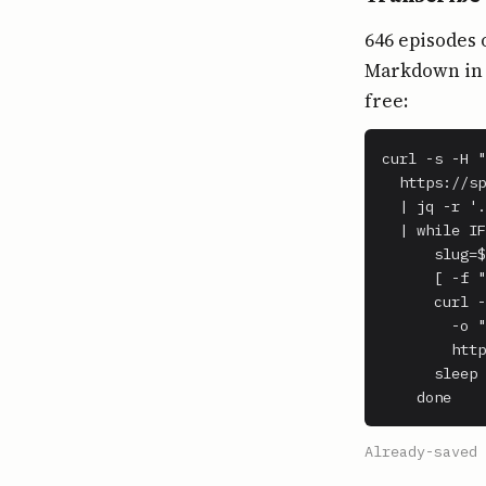
646 episodes 
Markdown in o
free:
curl -s -H "
  https://sp
  | jq -r '.
  | while IF
      slug=$
      [ -f "
      curl -
        -o "
        http
      sleep 
    done
Already-saved 