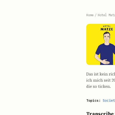
Home
/
Hotel Mat
Das ist kein ri
ich mich seit 
die so ticken.
Topics:
Societ
Transcribe 