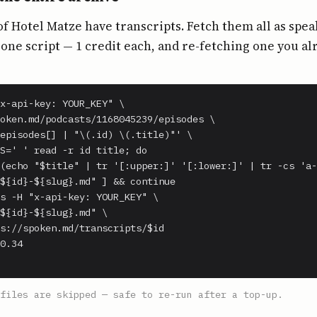
of Hotel Matze have transcripts. Fetch them all as spe
ne script — 1 credit each, and re-fetching one you al
x-api-key: YOUR_KEY" \

oken.md/podcasts/1168045239/episodes \

episodes[] | "\(.id) \(.title)"' \

S=' ' read -r id title; do

(echo "$title" | tr '[:upper:]' '[:lower:]' | tr -cs 'a-
${id}-${slug}.md" ] && continue

s -H "x-api-key: YOUR_KEY" \

${id}-${slug}.md" \

s://spoken.md/transcripts/$id

0.34

files are skipped — safe to re-run after a top-up.