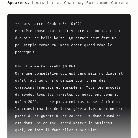
Speakers:
Louis Larret-Chahine, Guillaume Carrère
**Louis Larret-Chahine** (0:00)

Première chose pour venir vendre une boîte, c'est 
d'avoir une belle boîte. Ça paraît peut-être un 
peu simple comme ça, mais c'est quand même le 
prérequis.

**Guillaume Carrère** (0:06)

On a une compétition qui est désormais mondiale et 
qu'il faut qu'on s'organise pour créer des 
champions français et européens. Tous les avocats 
du monde, tous les juristes du monde ont compris 
qu'en 2024, ils ne pouvaient pas passer à côté de 
la transformation de l'IAG générative. Donc on est 
passé d'une guerre à une course. Et donc quand on 
est dans une course, speed matter in business 
quoi, en fait il faut aller super vite.
