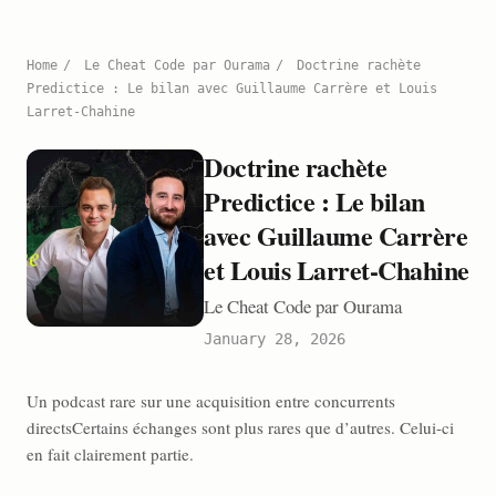
Home
/
Le Cheat Code par Ourama
/
Doctrine rachète
Predictice : Le bilan avec Guillaume Carrère et Louis
Larret-Chahine
Doctrine rachète
Predictice : Le bilan
avec Guillaume Carrère
et Louis Larret-Chahine
Le Cheat Code par Ourama
January 28, 2026
Un podcast rare sur une acquisition entre concurrents
directsCertains échanges sont plus rares que d’autres. Celui-ci
en fait clairement partie.