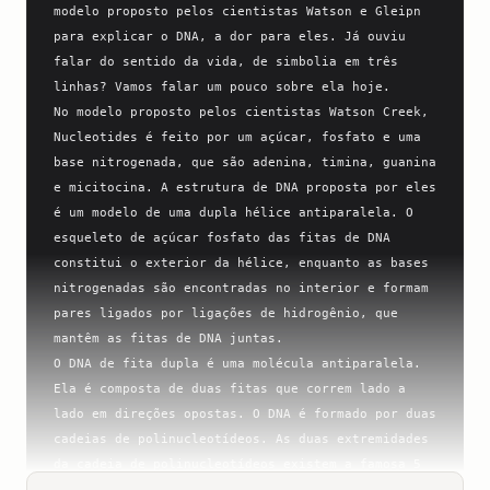
modelo proposto pelos cientistas Watson e Gleipn 
para explicar o DNA, a dor para eles. Já ouviu 
falar do sentido da vida, de simbolia em três 
linhas? Vamos falar um pouco sobre ela hoje.

No modelo proposto pelos cientistas Watson Creek, 
Nucleotides é feito por um açúcar, fosfato e uma 
base nitrogenada, que são adenina, timina, guanina 
e micitocina. A estrutura de DNA proposta por eles 
é um modelo de uma dupla hélice antiparalela. O 
esqueleto de açúcar fosfato das fitas de DNA 
constitui o exterior da hélice, enquanto as bases 
nitrogenadas são encontradas no interior e formam 
pares ligados por ligações de hidrogênio, que 
mantêm as fitas de DNA juntas.

O DNA de fita dupla é uma molécula antiparalela. 
Ela é composta de duas fitas que correm lado a 
lado em direções opostas. O DNA é formado por duas 
cadeias de polinucleotídeos. As duas extremidades 
da cadeia de polinucleotídeos existem a famosa 5 
linha, 3 linha, que muitos determinam como o 