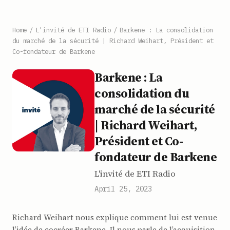
Home
/
L'invité de ETI Radio
/
Barkene : La consolidation
du marché de la sécurité | Richard Weihart, Président et
Co-fondateur de Barkene
Barkene : La
consolidation du
marché de la sécurité
| Richard Weihart,
Président et Co-
fondateur de Barkene
L'invité de ETI Radio
April 25, 2023
Richard Weihart nous explique comment lui est venue
l’idée de cocréer Barkene. Il nous parle de l’acquisition