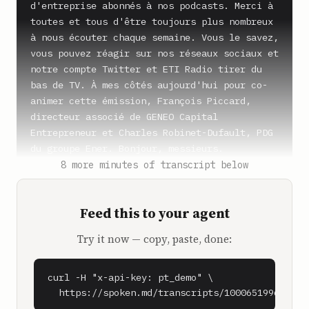
d'entreprise abonnés à nos podcasts. Merci à 
toutes et tous d'être toujours plus nombreux 
à nous écouter chaque semaine. Vous le savez, 
vous pouvez réagir sur nos réseaux sociaux et 
notre compte Twitter et ETI Radio tirer du 
bas de TV. À mes côtés aujourd'hui pour co-
animer cette émission, François Piccard, 
directeur associé de GENEO Capital 
Entrepreneur et Charles Robinet-Dufault, PDG 
du groupe Ener. Bonjour, messieurs.

8 more minutes of transcript below
**Charles Robinet-Dufault** (0:39)

Bonjour. Bonjour.

Feed this to your agent
**SPEAKER_2** (0:40)

Try it now — copy, paste, done:
Aujourd'hui, nous recevons Richard Weihart, 
président et co-fondateur de Barkene. Bonjour 
Richard.

curl -H "x-api-key: pt_demo" \

  https://spoken.md/transcripts/1000651996090
**Richard Weihart** (0:45)
