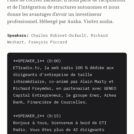
et de l’intégration de structures autonomes et nous
donne les avantages d’avoir un investisseur
professionnel. Hébergé par Ausha. Visitez ausha.
Speakers:
Charles Robinet-Dufault, Richard
Weihart, François Piccard
**SPEAKER_1** (0:00)

ETIradio.tv, la web radio 100 % dédiée aux 
dirigeants d'entreprise de taille 
intermédiaire, co-animé par Alain Marty et 
Richard Freymder, en partenariat avec GENEO 
Capital Entrepreneur, le groupe Ener, Arkea 
Bank, Financière de Courcelles.

**SPEAKER_2** (0:15)

Bonjour à tous, bienvenue à bord de ETI 
Radio. Vous êtes plus de 43 dirigeants 