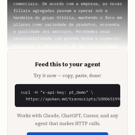
comerciais. De acordo com a empresa, as novas 
filiais agregadas passam a operar sob a 
bandeira do grupo Vitória, mantendo o foco em 
pilares como variedade de produtos, economia 
e qualidade nos serviços. Recebemos essa 
responsabilidade com grande honra e respeito, 
assumindo o compromisso de dar continuidade 
ao legado construído pela família Rodrigues 
ao longo de sua história. Destacou a direção 
Feed this to your agent
do Vitória Supermercados no documento 
divulgado, que também prestou agradecimentos 
Try it now — copy, paste, done:
à gestão anterior pela confiança estabelecida 
durante as negociações. Com 22 anos de 
curl -H "x-api-key: pt_demo" \

atuação servindo as famílias locais, o 
  https://spoken.md/transcripts/1000651996090
Vitória Supermercados sinaliza que a expansão 
faz parte de um plano de investimentos 
contínuos na região. A empresa ressaltou que 
Works with Claude, ChatGPT, Cursor, and any
a chegada da nova estrutura deve otimizar a 
agent that makes HTTP calls.
logística de abastecimento, impulsionada pelo 