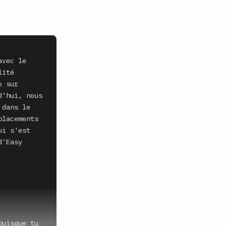
vec le 
ité 
 sur 
'hui, nous 
dans le 
lacements 
i s'est 
'Easy 
uisque tu 