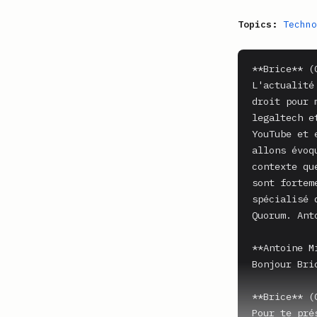
Topics:
Techno
**Brice** (0
L'actualité
droit pour 
legaltech e
YouTube et 
allons évoq
contexte qu
sont fortem
spécialisé 
Quorum. Ant
**Antoine M
Bonjour Bric
**Brice** (0
Pour te pré