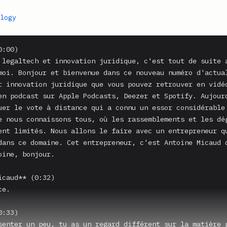
logy
:00)

 legaltech et innovation juridique, c'est tout de suite a
moi. Bonjour et bienvenue dans ce nouveau numéro d'actual
t innovation juridique que vous pouvez retrouver en vidéo
en podcast sur Apple Podcasts, Deezer et Spotify. Aujourd
uer le vote à distance qui a connu un essor considérable 
e nous connaissons tous, où les rassemblements et les dép
ent limités. Nous allons le faire avec un entrepreneur qu
dans ce domaine. Cet entrepreneur, c'est Antoine Micaud d
oine, bonjour.

icaud** (0:32)

e.

:33)

senter un peu, tu as un regard différent sur la matière p