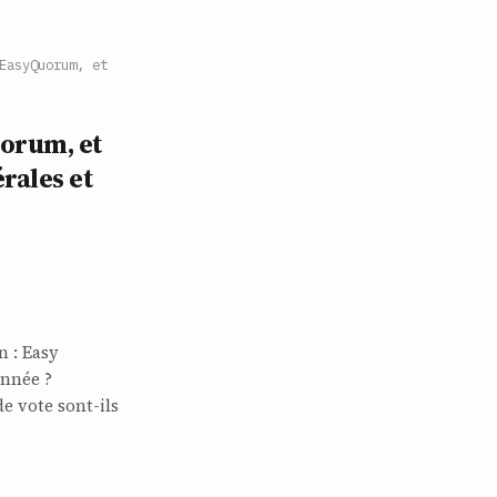
EasyQuorum, et
orum, et
rales et
n : Easy
nnée ?
e vote sont-ils